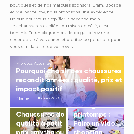
boutiques et de nos marques sponsors, Eram, Bocage
et Mellow Yellow, nous proposons une expérience
unique pour vous simplifier la seconde main.
Les chaussures oubliées ou mises de côté, c’est
terminé. En un claquement de doigts, offrez une
seconde vie à vos paires et profitez de petits prix pour
vous offrir la paire de vos rêves.
A propos
,
Actualités
Pourquoi choisir des chaussures
reconditionnées : qualité, prix et
impact positif
A propos
11 mars 2026
Marine
Ménage de
A propos
Chaussures de
printemps :
qualité à petit
Faire un vide
prix : mythe ou
shoesing