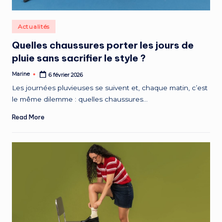
e
s
Posted
Actualités
M
in
Quelles chaussures porter les jours de
a
pluie sans sacrifier le style ?
r
Marine
6 février 2026
Posted
k
by
Les journées pluvieuses se suivent et, chaque matin, c’est
e
le même dilemme : quelles chaussures…
t
Read More