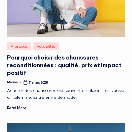
n
d
a
n
c
Posted
A propos
Actualités
e
in
Pourquoi choisir des chaussures
m
reconditionnées : qualité, prix et impact
o
positif
d
Marine
11 mars 2026
Posted
by
e
Acheter des chaussures est souvent un plaisir… mais aussi
un dilemme. Entre envie de mode,…
d
u
Read More
r
a