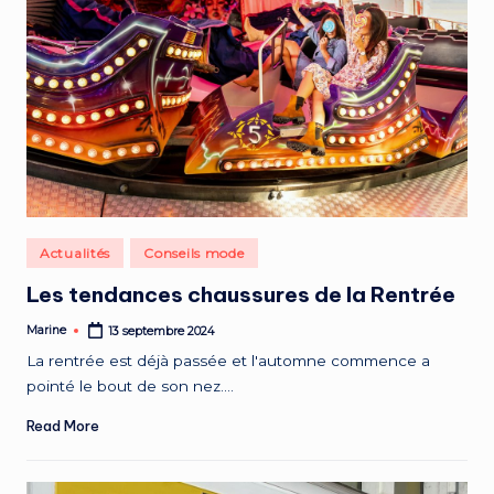
Posted
Actualités
Conseils mode
in
Les tendances chaussures de la Rentrée
Marine
13 septembre 2024
Posted
by
La rentrée est déjà passée et l'automne commence a
pointé le bout de son nez.…
Read More