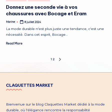
in
Donnez une seconde vie à vos
chaussures avec Bocage et Eram
Marine
8 juillet 2024
Posted
by
La mode durable n'est plus juste une tendance, c'est une
nécessité. Dans cet esprit, Bocage…
Read More
Pagination
1
2
NEXT
PAGE
des
publications
CLAQUETTES MARKET
Bienvenue sur le blog Claquettes Market dédié à la mode
durable, où l'élégance rencontre la responsabilité