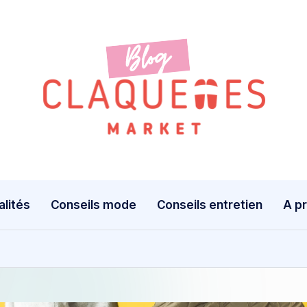
alités
Conseils mode
Conseils entretien
A p