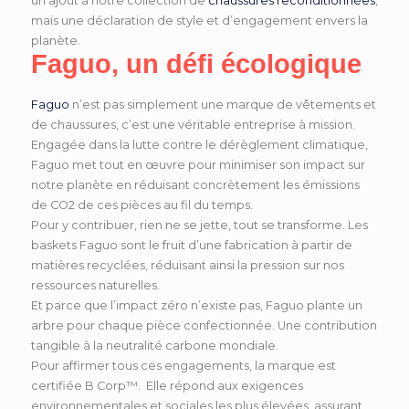
un ajout à notre collection de
chaussures reconditionnées
,
mais une déclaration de style et d’engagement envers la
planète.
Faguo, un défi écologique
Faguo
n’est pas simplement une marque de vêtements et
de chaussures, c’est une véritable entreprise à mission.
Engagée dans la lutte contre le dérèglement climatique,
Faguo met tout en œuvre pour minimiser son impact sur
notre planète en réduisant concrètement les émissions
de CO2 de ces pièces au fil du temps.
Pour y contribuer, rien ne se jette, tout se transforme. Les
baskets Faguo sont le fruit d’une fabrication à partir de
matières recyclées, réduisant ainsi la pression sur nos
ressources naturelles.
Et parce que l’impact zéro n’existe pas, Faguo plante un
arbre pour chaque pièce confectionnée. Une contribution
tangible à la neutralité carbone mondiale.
Pour affirmer tous ces engagements, la marque est
certifiée B Corp™. Elle répond aux exigences
environnementales et sociales les plus élevées, assurant