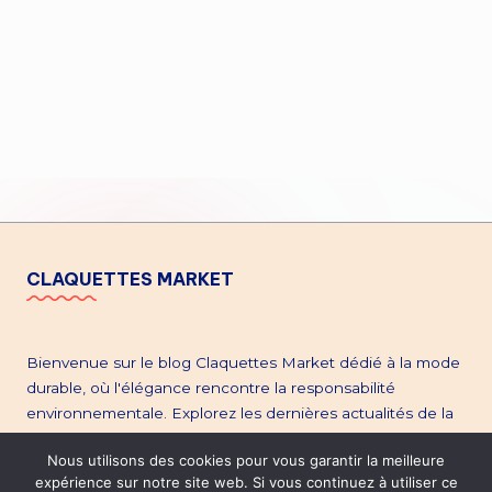
CLAQUETTES MARKET
Bienvenue sur le blog Claquettes Market dédié à la mode
durable, où l'élégance rencontre la responsabilité
environnementale. Explorez les dernières actualités de la
mode éthique, plongez dans l'univers de la seconde main,
Nous utilisons des cookies pour vous garantir la meilleure
et restez à la pointe des tendances. Découvrez notre site
expérience sur notre site web. Si vous continuez à utiliser ce
claquettesmarket.com
dédié aux chaussures de seconde