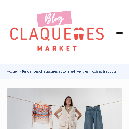
Accueil
»
Tendances chaussures automne-hiver : les modèles à adopter