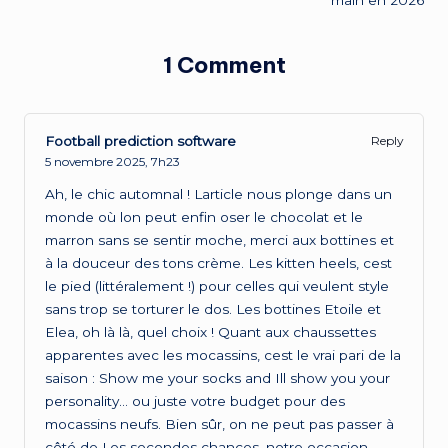
1 Comment
Football prediction software
Reply
5 novembre 2025,
7h23
Ah, le chic automnal ! Larticle nous plonge dans un
monde où lon peut enfin oser le chocolat et le
marron sans se sentir moche, merci aux bottines et
à la douceur des tons crème. Les kitten heels, cest
le pied (littéralement !) pour celles qui veulent style
sans trop se torturer le dos. Les bottines Etoile et
Elea, oh là là, quel choix ! Quant aux chaussettes
apparentes avec les mocassins, cest le vrai pari de la
saison : Show me your socks and Ill show you your
personality… ou juste votre budget pour des
mocassins neufs. Bien sûr, on ne peut pas passer à
côté de Les secondes chances, notre occasion